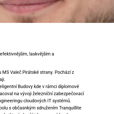
efektivnějším, laskvějším a
u MS Valeč Pirátské strany. Pochází z
ji.
eligentní Budovy kde v rámci diplomové
acoval na vývoji železniční zabezpečovací
engineeringu cloudových IT systémů.
polu s občasnkým sdružením Tranquillite