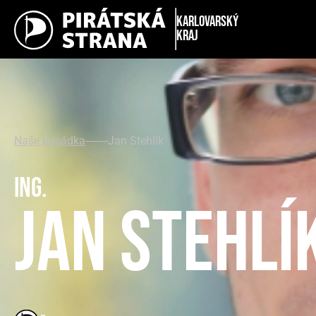
Karlovarský
kraj
Naše posádka
Jan Stehlík
Ing.
Jan Stehlí