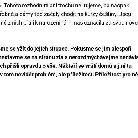
a. Tohoto rozhodnutí ani trochu nelitujeme, ba naopak.
otřebné a dámy teď začaly chodit na kurzy češtiny. Jsou
né z nich přáli k narozeninám, nás označila za svou nov
sme se vžít do jejich situace. Pokusme se jim alespoň
estavme se na stranu zla a nerozdmýchávejme nenávis
 přišli opravdu o vše. Někteří se vrátí domů a jiní tu
tom nevidět problém, ale příležitost. Příležitost pro ně,