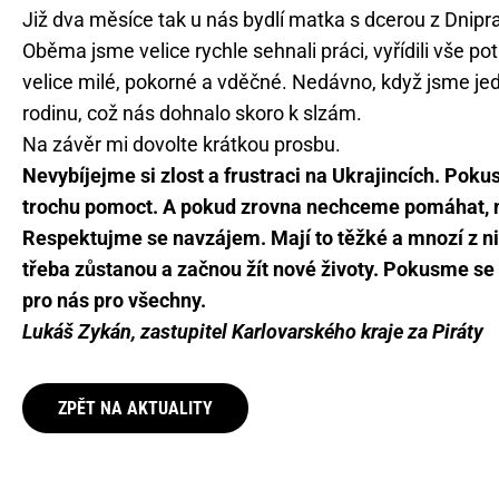
Již dva měsíce tak u nás bydlí matka s dcerou z Dnipr
Oběma jsme velice rychle sehnali práci, vyřídili vše p
velice milé, pokorné a vděčné. Nedávno, když jsme jed
rodinu, což nás dohnalo skoro k slzám.
Na závěr mi dovolte krátkou prosbu.
Nevybíjejme si zlost a frustraci na Ukrajincích. Poku
trochu pomoct. A pokud zrovna nechceme pomáhat, n
Respektujme se navzájem. Mají to těžké a mnozí z nich
třeba zůstanou a začnou žít nové životy. Pokusme se v 
pro nás pro všechny.
Lukáš Zykán, zastupitel Karlovarského kraje za Piráty
ZPĚT NA AKTUALITY