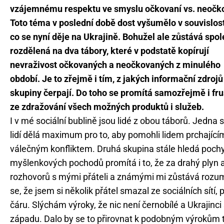
vzájemnému respektu ve smyslu očkovaní vs. neočk
Toto téma v poslední době dost vyšumělo v souvislosti
co se nyní děje na Ukrajině. Bohužel ale zůstává spo
rozdělená na dva tábory, které v podstatě kopírují
nevraživost očkovaných a neočkovaných z minulého
období. Je to zřejmě i tím, z jakých informační zdrojů
skupiny čerpají. Do toho se promítá samozřejmě i fr
ze zdražování všech možných produktů i služeb.
I v mé sociální bublině jsou lidé z obou táborů. Jedna 
lidí dělá maximum pro to, aby pomohli lidem prchající
válečným konfliktem. Druhá skupina stále hledá pochyb
myšlenkových pochodů promítá i to, že za drahý plyn 
rozhovorů s mými přáteli a známými mi zůstává rozum s
se, že jsem si několik přátel smazal ze sociálních sítí, 
čáru. Slýchám výroky, že nic není černobílé a Ukrajinci
západu. Dalo by se to přirovnat k podobným výrokům