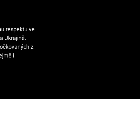
mu respektu ve
a Ukrajině.
neočkovaných z
ejmě i