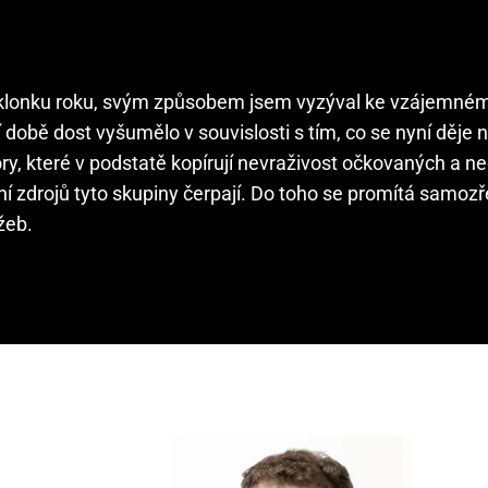
a sklonku roku, svým způsobem jsem vyzýval ke vzájemné
době dost vyšumělo v souvislosti s tím, co se nyní děje n
ry, které v podstatě kopírují nevraživost očkovaných a 
ní zdrojů tyto skupiny čerpají. Do toho se promítá samozř
žeb.