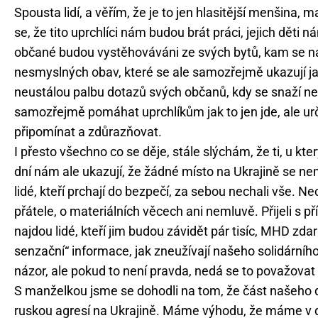
Spousta lidí, a věřím, že je to jen hlasitější menšina, ma
se, že tito uprchlíci nám budou brát práci, jejich děti
občané budou vystěhováváni ze svých bytů, kam se ná
nesmyslných obav, které se ale samozřejmě ukazují ja
neustálou palbu dotazů svých občanů, kdy se snaží neu
samozřejmě pomáhat uprchlíkům jak to jen jde, ale urč
připomínat a zdůrazňovat.
I přesto všechno co se děje, stále slýchám, že ti, u kt
dní nám ale ukazují, že žádné místo na Ukrajině se ne
lidé, kteří prchají do bezpečí, za sebou nechali vše. 
přátele, o materiálních věcech ani nemluvě. Přijeli s 
najdou lidé, kteří jim budou závidět pár tisíc, MHD zd
senzační“ informace, jak zneužívají našeho solidární
názor, ale pokud to není pravda, nedá se to považovat 
S manželkou jsme se dohodli na tom, že část našeho 
ruskou agresí na Ukrajině. Máme výhodu, že máme v 