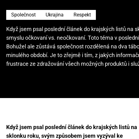
Společnost
Ukrajina
Respekt
Když jsem psal poslední článek do krajských listů n
smyslu očkovaní vs. neočkovaní. Toto téma v poslední 
Bohužel ale zůstává společnost rozdělená na dva tábo
minulého období. Je to zřejmě i tím, z jakých informač
frustrace ze zdražování všech možných produktů i slu
Když jsem psal poslední článek do krajských listů na
sklonku roku, svým způsobem jsem vyzýval ke