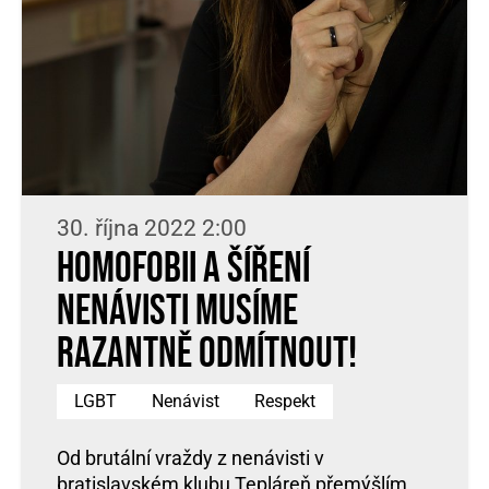
30. října 2022 2:00
Homofobii a šíření
nenávisti musíme
razantně odmítnout!
LGBT
Nenávist
Respekt
Od brutální vraždy z nenávisti v
bratislavském klubu Tepláreň přemýšlím