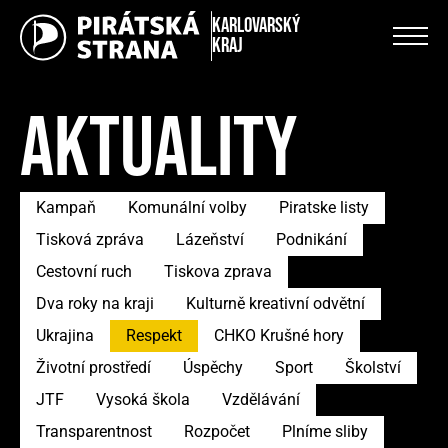
Karlovarský
kraj
AKTUALITY
Kampaň
Komunální volby
Piratske listy
Tisková zpráva
Lázeňství
Podnikání
Cestovní ruch
Tiskova zprava
Dva roky na kraji
Kulturně kreativní odvětní
Ukrajina
Respekt
CHKO Krušné hory
Životní prostředí
Úspěchy
Sport
Školství
JTF
Vysoká škola
Vzdělávání
Transparentnost
Rozpočet
Plníme sliby