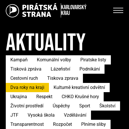
Karlovarský
kraj
AKTUALITY
Kampaň
Komunální volby
Piratske listy
Tisková zpráva
Lázeňství
Podnikání
Cestovní ruch
Tiskova zprava
Dva roky na kraji
Kulturně kreativní odvětní
Ukrajina
Respekt
CHKO Krušné hory
Životní prostředí
Úspěchy
Sport
Školství
JTF
Vysoká škola
Vzdělávání
Transparentnost
Rozpočet
Plníme sliby