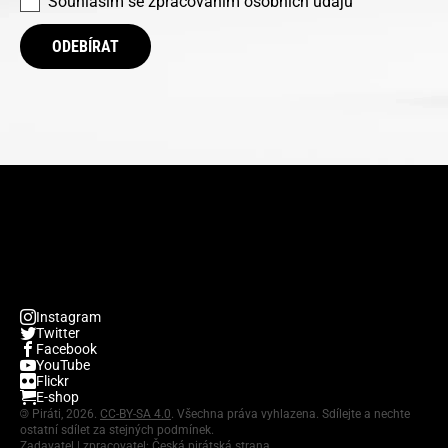
Souhlasím se
zpracováním osobních údajů
ODEBÍRAT
Instagram
Twitter
Facebook
YouTube
Flickr
E-shop
©
Piráti, 2026.
CC-BY-SA 4.0
. Všechna práva vyhlazena. Sdílejte a nechte
ostatní sdílet za stejných podmínek.
Zadavatel | zpracovatel: Česká pirátská strana