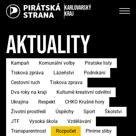
Karlovarský
kraj
AKTUALITY
Kampaň
Komunální volby
Piratske listy
Tisková zpráva
Lázeňství
Podnikání
Cestovní ruch
Tiskova zprava
Dva roky na kraji
Kulturně kreativní odvětní
Ukrajina
Respekt
CHKO Krušné hory
Životní prostředí
Úspěchy
Sport
Školství
JTF
Vysoká škola
Vzdělávání
Transparentnost
Rozpočet
Plníme sliby