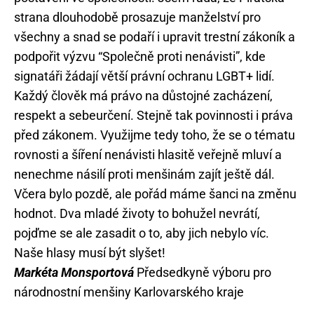
strana dlouhodobě prosazuje manželství pro
všechny a snad se podaří i upravit trestní zákoník a
podpořit výzvu “Společně proti nenávisti”, kde
signatáři žádají větší právní ochranu LGBT+ lidí.
Každý člověk má právo na důstojné zacházení,
respekt a sebeurčení. Stejně tak povinnosti i práva
před zákonem. Využijme tedy toho, že se o tématu
rovnosti a šíření nenávisti hlasitě veřejně mluví a
nenechme násilí proti menšinám zajít ještě dál.
Včera bylo pozdě, ale pořád máme šanci na změnu
hodnot. Dva mladé životy to bohužel nevrátí,
pojďme se ale zasadit o to, aby jich nebylo víc.
Naše hlasy musí být slyšet!
Markéta Monsportová
Předsedkyně výboru pro
národnostní menšiny Karlovarského kraje