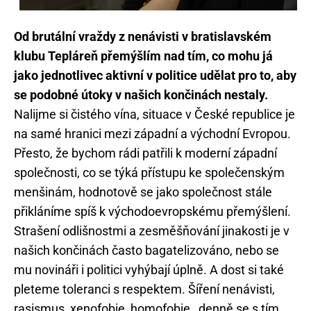
Od brutální vraždy z nenávisti v bratislavském
klubu Tepláreň přemýšlím nad tím, co mohu já
jako jednotlivec aktivní v politice udělat pro to, aby
se podobné útoky v našich končinách nestaly.
Nalijme si čistého vína, situace v České republice je
na samé hranici mezi západní a východní Evropou.
Přesto, že bychom rádi patřili k moderní západní
společnosti, co se týká přístupu ke společenským
menšinám, hodnotově se jako společnost stále
přikláníme spíš k východoevropskému přemýšlení.
Strašení odlišnostmi a zesměšňování jinakosti je v
našich končinách často bagatelizováno, nebo se
mu novináři i politici vyhýbají úplně. A dost si také
pleteme toleranci s respektem. Šíření nenávisti,
rasismus, xenofobie, homofobie…denně se s tím