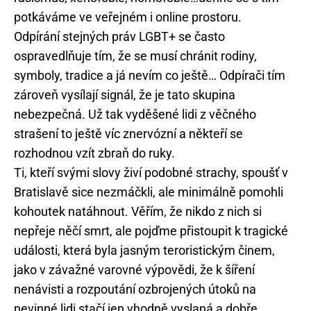
potkáváme ve veřejném i online prostoru.
Odpírání stejných práv LGBT+ se často
ospravedlňuje tím, že se musí chránit rodiny,
symboly, tradice a já nevím co ještě… Odpírači tím
zároveň vysílají signál, že je tato skupina
nebezpečná. Už tak vyděšené lidi z věčného
strašení to ještě víc znervózní a někteří se
rozhodnou vzít zbraň do ruky.
Ti, kteří svými slovy živí podobné strachy, spoušť v
Bratislavě sice nezmáčkli, ale minimálně pomohli
kohoutek natáhnout. Věřím, že nikdo z nich si
nepřeje něčí smrt, ale pojďme přistoupit k tragické
události, která byla jasným teroristickým činem,
jako v závažné varovné výpovědi, že k šíření
nenávisti a rozpoutání ozbrojených útoků na
nevinné lidi stačí jen vhodně vyslaná a dobře