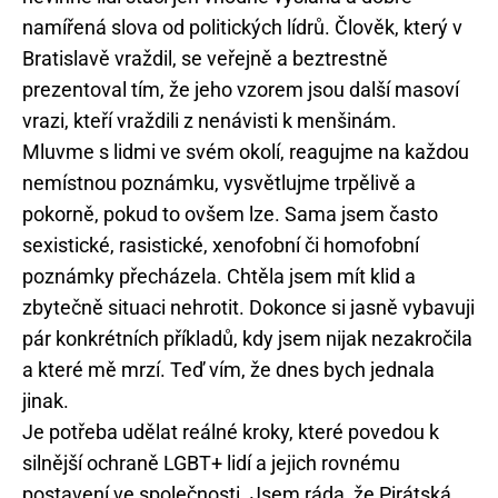
namířená slova od politických lídrů. Člověk, který v
Bratislavě vraždil, se veřejně a beztrestně
prezentoval tím, že jeho vzorem jsou další masoví
vrazi, kteří vraždili z nenávisti k menšinám.
Mluvme s lidmi ve svém okolí, reagujme na každou
nemístnou poznámku, vysvětlujme trpělivě a
pokorně, pokud to ovšem lze. Sama jsem často
sexistické, rasistické, xenofobní či homofobní
poznámky přecházela. Chtěla jsem mít klid a
zbytečně situaci nehrotit. Dokonce si jasně vybavuji
pár konkrétních příkladů, kdy jsem nijak nezakročila
a které mě mrzí. Teď vím, že dnes bych jednala
jinak.
Je potřeba udělat reálné kroky, které povedou k
silnější ochraně LGBT+ lidí a jejich rovnému
postavení ve společnosti. Jsem ráda, že Pirátská