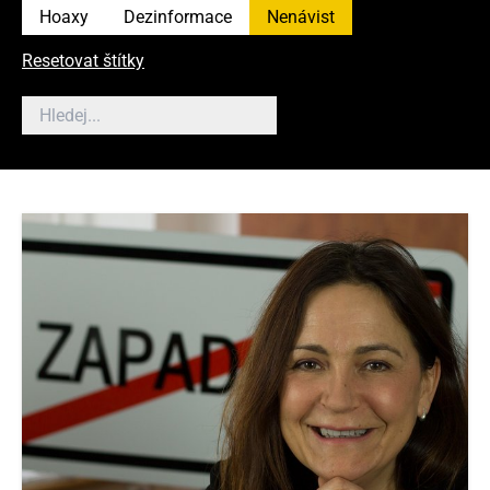
Hoaxy
Dezinformace
Nenávist
Resetovat štítky