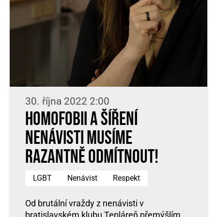
30. října 2022 2:00
Homofobii a šíření
nenávisti musíme
razantně odmítnout!
LGBT
Nenávist
Respekt
Od brutální vraždy z nenávisti v
bratislavském klubu Tepláreň přemýšlím