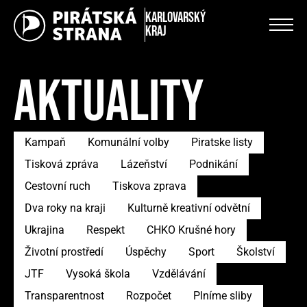
Karlovarský
kraj
AKTUALITY
Kampaň
Komunální volby
Piratske listy
Tisková zpráva
Lázeňství
Podnikání
Cestovní ruch
Tiskova zprava
Dva roky na kraji
Kulturně kreativní odvětní
Ukrajina
Respekt
CHKO Krušné hory
Životní prostředí
Úspěchy
Sport
Školství
JTF
Vysoká škola
Vzdělávání
Transparentnost
Rozpočet
Plníme sliby