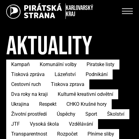
Karlovarský
kraj
AKTUALITY
Kampaň
Komunální volby
Piratske listy
Tisková zpráva
Lázeňství
Podnikání
Cestovní ruch
Tiskova zprava
Dva roky na kraji
Kulturně kreativní odvětní
Ukrajina
Respekt
CHKO Krušné hory
Životní prostředí
Úspěchy
Sport
Školství
JTF
Vysoká škola
Vzdělávání
Transparentnost
Rozpočet
Plníme sliby