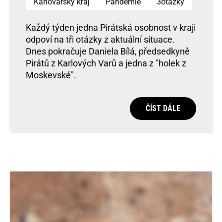
Karlovarský kraj
Pandemie
3otázky
Každý týden jedna Pirátská osobnost v kraji
odpoví na tři otázky z aktuální situace.
Dnes pokračuje Daniela Bílá, předsedkyně
Pirátů z Karlových Varů a jedna z "holek z
Moskevské".
ČÍST DÁLE