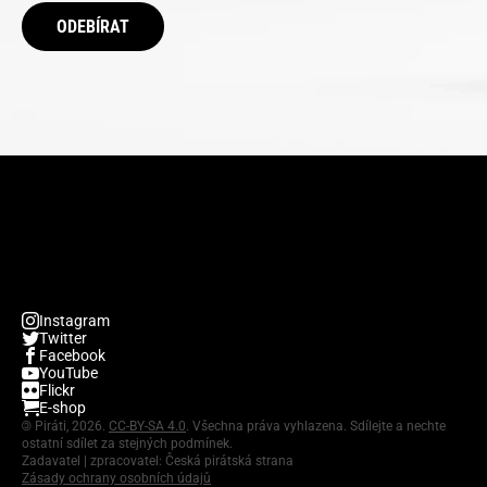
ODEBÍRAT
Instagram
Twitter
Facebook
YouTube
Flickr
E-shop
©
Piráti, 2026.
CC-BY-SA 4.0
. Všechna práva vyhlazena. Sdílejte a nechte
ostatní sdílet za stejných podmínek.
Zadavatel | zpracovatel: Česká pirátská strana
Zásady ochrany osobních údajů