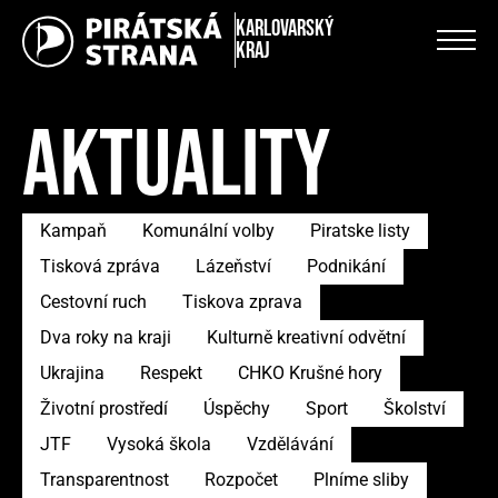
Karlovarský
kraj
AKTUALITY
Kampaň
Komunální volby
Piratske listy
Tisková zpráva
Lázeňství
Podnikání
Cestovní ruch
Tiskova zprava
Dva roky na kraji
Kulturně kreativní odvětní
Ukrajina
Respekt
CHKO Krušné hory
Životní prostředí
Úspěchy
Sport
Školství
JTF
Vysoká škola
Vzdělávání
Transparentnost
Rozpočet
Plníme sliby